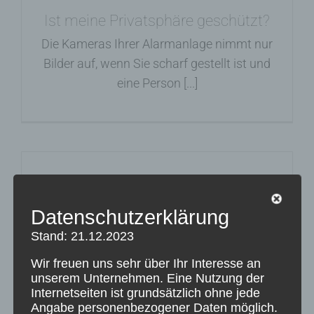
Ist meine Privatsphäre geschützt?
Die Kameras Ihrer Alarmanlage nimmt nur
Bilder auf, wenn Sie scharf gestellt ist und
eine Person [...]
Wie häufig erfolgt die Wartung des
Systems?
Datenschutzerklärung
Mit Wartungsvertrag prüfen wir einmal im
Stand: 21.12.2023
Jahr Ihre Sicherheitstechnik kostenlos für
Wir freuen uns sehr über Ihr Interesse an
Sie. Ohne vertraglich vereinbarte Wartung
unserem Unternehmen. Eine Nutzung der
[...]
Internetseiten ist grundsätzlich ohne jede
Angabe personenbezogener Daten möglich.