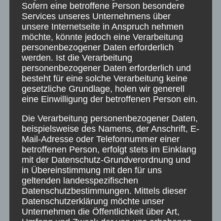
Sofern eine betroffene Person besondere
Services unseres Unternehmens über
unsere Internetseite in Anspruch nehmen
möchte, könnte jedoch eine Verarbeitung
personenbezogener Daten erforderlich
Wie lange hält der Akku in den
werden. Ist die Verarbeitung
Kameras und Bewegungsmeldern?
personenbezogener Daten erforderlich und
besteht für eine solche Verarbeitung keine
Der Akku in den installierten Geräten hält
gesetzliche Grundlage, holen wir generell
bei normaler Nutzung zwischen zwei bis
eine Einwilligung der betroffenen Person ein.
vier Jahren. Leert [...]
Die Verarbeitung personenbezogener Daten,
beispielsweise des Namens, der Anschrift, E-
Mail-Adresse oder Telefonnummer einer
betroffenen Person, erfolgt stets im Einklang
mit der Datenschutz-Grundverordnung und
in Übereinstimmung mit den für uns
Wie funktioniert der Schutz vor
geltenden landesspezifischen
Datenschutzbestimmungen. Mittels dieser
Wasserschäden?
Datenschutzerklärung möchte unser
Für den Schutz vor massiven
Unternehmen die Öffentlichkeit über Art,