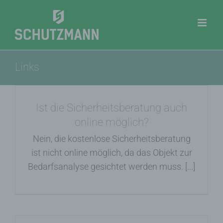
Zum
Inhalt
springen
Links
Ist die Sicherheitsberatung auch
online möglich?
Nein, die kostenlose Sicherheitsberatung
ist nicht online möglich, da das Objekt zur
Bedarfsanalyse gesichtet werden muss. [...]